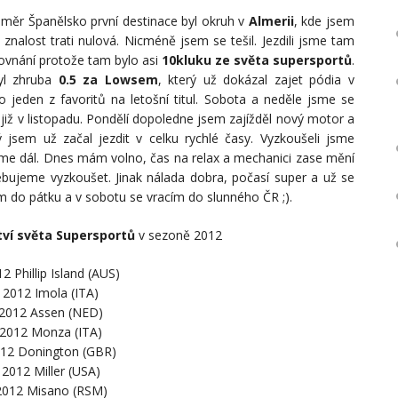
 směr Španělsko první destinace byl okruh v
Almerii
, kde jsem
 znalost trati nulová. Nicméně jsem se tešil. Jezdili jsme tam
ovnání protože tam bylo asi
10kluku ze světa supersportů
.
byl zhruba
0.5 za Lowsem
, který už dokázal zajet pódia v
jeden z favoritů na letošní titul. Sobota a neděle jsme se
 již v listopadu. Pondělí dopoledne jsem zajížděl nový motor a
ý jsem už začal jezdit v celku rychlé časy. Vyzkoušeli jsme
me dál. Dnes mám volno, čas na relax a mechanici zase mění
bujeme vyzkoušet. Jinak nálada dobra, počasí super a už se
dím do pátku a v sobotu se vracím do slunného ČR ;).
tví světa Supersportů
v sezoně 2012
12 Phillip Island (AUS)
. 2012 Imola (ITA)
 2012 Assen (NED)
. 2012 Monza (ITA)
012 Donington (GBR)
 2012 Miller (USA)
 2012 Misano (RSM)