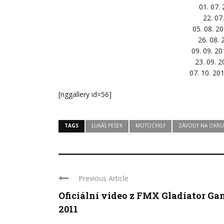
01. 07.
22. 07
05. 08. 2
26. 08.
09. 09. 2
23. 09. 
07. 10. 20
[nggallery id=56]
TAGS
LUKÁŠ PEŠEK
MOTOCYKLY
ZÁVODY NA OKRU
Previous Article
Oficiální video z FMX Gladiator Ga
2011