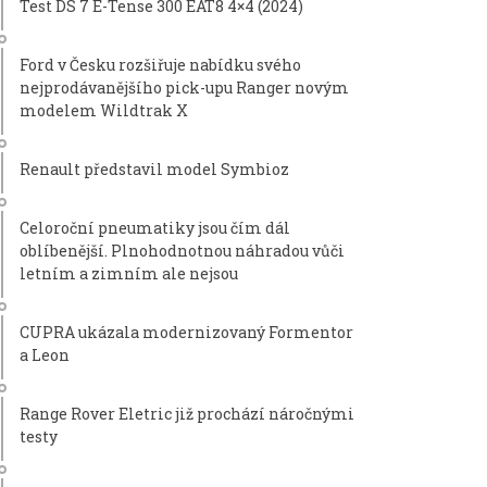
Test DS 7 E-Tense 300 EAT8 4×4 (2024)
Ford v Česku rozšiřuje nabídku svého
nejprodávanějšího pick-upu Ranger novým
modelem Wildtrak X
Renault představil model Symbioz
Celoroční pneumatiky jsou čím dál
oblíbenější. Plnohodnotnou náhradou vůči
letním a zimním ale nejsou
CUPRA ukázala modernizovaný Formentor
a Leon
Range Rover Eletric již prochází náročnými
testy