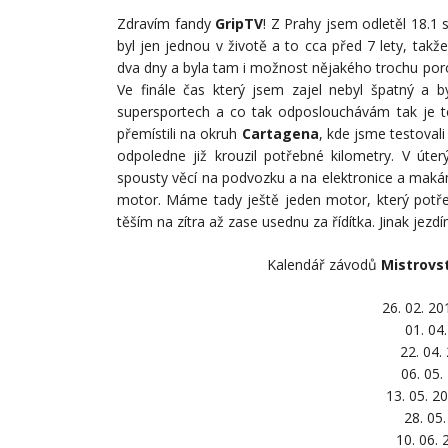
Zdravím fandy
GripTV
! Z Prahy jsem odletěl 18.1
byl jen jednou v životě a to cca před 7 lety, takže
dva dny a byla tam i možnost nějakého trochu por
Ve finále čas který jsem zajel nebyl špatný a 
supersportech a co tak odposlouchávám tak je to 
přemístili na okruh
Cartagena
, kde jsme testovali
odpoledne již krouzil potřebné kilometry. V úter
spousty věcí na podvozku a na elektronice a maká
motor. Máme tady ještě jeden motor, který potře
těším na zítra až zase usednu za řídítka. Jinak jez
Kalendář závodů
Mistrovs
26. 02. 20
01. 04
22. 04.
06. 05
13. 05. 2
28. 05.
10. 06.