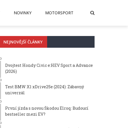
NOVINKY
MOTORSPORT
NEJNOVĚJŠÍ ČLÁNKY
Dvojtest Hondy Civic e:HEV Sport a Advance
(2026)
Test BMW X1 xDrive25e (2024): Zábavný
univerzál
První jízda s novou Škodou Elroq: Budoucí
bestseller mezi EV?