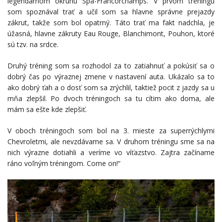
legendárnom okruhu Spa-Francorchamps. V prvom tréningu
som spoznával trať a učil som sa hlavne správne prejazdy
zákrut, takže som bol opatrný. Táto trať ma fakt nadchla, je
úžasná, hlavne zákruty Eau Rouge, Blanchimont, Pouhon, ktoré
sú tzv. na srdce.
Druhý tréning som sa rozhodol za to zatiahnuť a pokúsiť sa o
dobrý čas po výraznej zmene v nastavení auta. Ukázalo sa to
ako dobrý ťah a o dosť som sa zrýchlil, taktiež pocit z jazdy sa u
mňa zlepšil. Po dvoch tréningoch sa tu cítim ako doma, ale
mám sa ešte kde zlepšiť.
V oboch tréningoch som bol na 3. mieste za superrýchlymi
Chevroletmi, ale nevzdávame sa. V druhom tréningu sme sa na
nich výrazne dotiahli a veríme vo víťazstvo. Zajtra začíname
ráno voľným tréningom. Come on!“