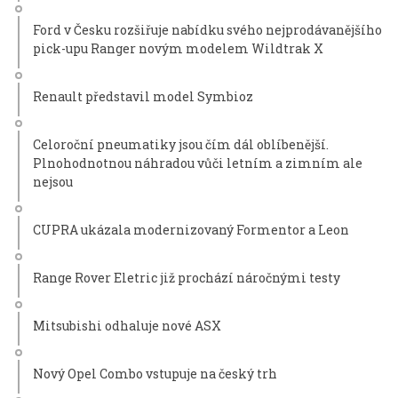
Ford v Česku rozšiřuje nabídku svého nejprodávanějšího
pick-upu Ranger novým modelem Wildtrak X
Renault představil model Symbioz
Celoroční pneumatiky jsou čím dál oblíbenější.
Plnohodnotnou náhradou vůči letním a zimním ale
nejsou
CUPRA ukázala modernizovaný Formentor a Leon
Range Rover Eletric již prochází náročnými testy
Mitsubishi odhaluje nové ASX
Nový Opel Combo vstupuje na český trh