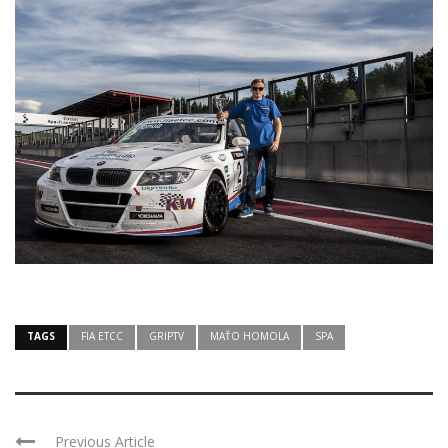
TAGS
FIA ETCC
GRIPTV
MAŤO HOMOLA
SPA
Previous Article