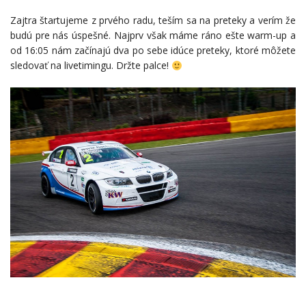
Zajtra štartujeme z prvého radu, teším sa na preteky a verím že
budú pre nás úspešné. Najprv však máme ráno ešte warm-up a
od 16:05 nám začínajú dva po sebe idúce preteky, ktoré môžete
sledovať na livetimingu. Držte palce!