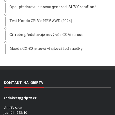
Opel představuje novou generaci SUV Grandland
Test Honda CR-V e:HEV AWD (2024)
Citroën představuje nový vůz C3 Aircross
Mazda CX-80 je nová vlajková loď značky
KONTAKT NA GRIPTV
redakce@griptv.cz
GripTV s.r.o.
Jasná I 1513/10