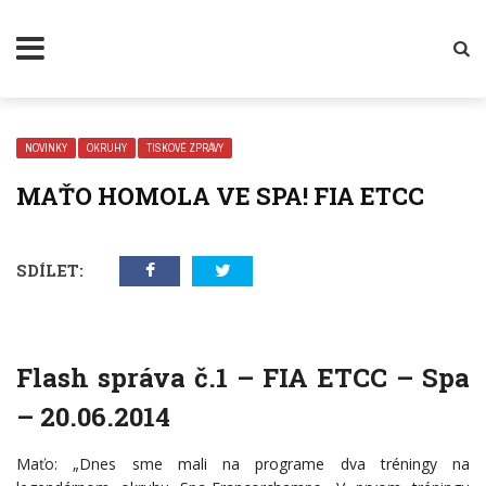
NOVINKY
OKRUHY
TISKOVÉ ZPRÁVY
MAŤO HOMOLA VE SPA! FIA ETCC
SDÍLET:
Flash správa č.1 – FIA ETCC – Spa
– 20.06.2014
Maťo: „Dnes sme mali na programe dva tréningy na