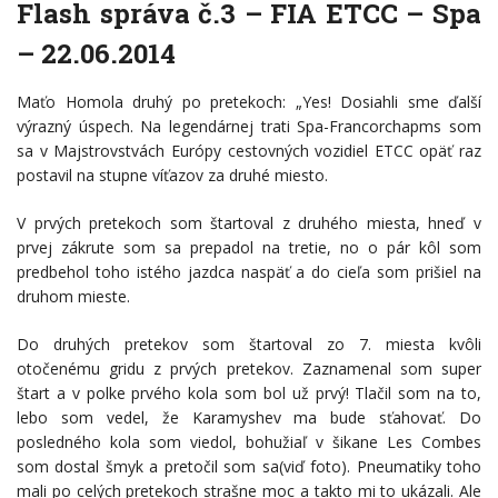
Flash správa č.3 – FIA ETCC – Spa
– 22.06.2014
Maťo Homola druhý po pretekoch: „Yes! Dosiahli sme ďalší
výrazný úspech. Na legendárnej trati Spa-Francorchapms som
sa v Majstrovstvách Európy cestovných vozidiel ETCC opäť raz
postavil na stupne víťazov za druhé miesto.
V prvých pretekoch som štartoval z druhého miesta, hneď v
prvej zákrute som sa prepadol na tretie, no o pár kôl som
predbehol toho istého jazdca naspäť a do cieľa som prišiel na
druhom mieste.
Do druhých pretekov som štartoval zo 7. miesta kvôli
otočenému gridu z prvých pretekov. Zaznamenal som super
štart a v polke prvého kola som bol už prvý! Tlačil som na to,
lebo som vedel, že Karamyshev ma bude sťahovať. Do
posledného kola som viedol, bohužiaľ v šikane Les Combes
som dostal šmyk a pretočil som sa(viď foto). Pneumatiky toho
mali po celých pretekoch strašne moc a takto mi to ukázali. Ale