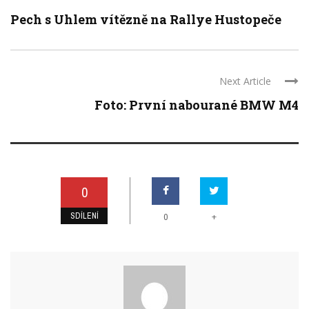
Pech s Uhlem vítězně na Rallye Hustopeče
Next Article
Foto: První nabourané BMW M4
0
SDÍLENÍ
+
0