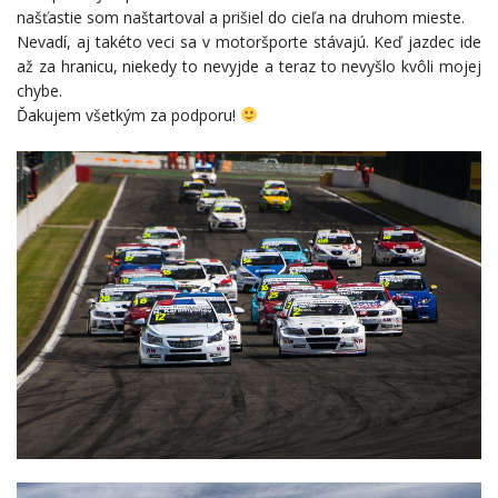
našťastie som naštartoval a prišiel do cieľa na druhom mieste.
Nevadí, aj takéto veci sa v motoršporte stávajú. Keď jazdec ide
až za hranicu, niekedy to nevyjde a teraz to nevyšlo kvôli mojej
chybe.
Ďakujem všetkým za podporu!