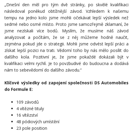
„Dnešní den měl pro tým dvě stránky, po skvělé kvalifikaci
následoval poněkud obtížnější závod. Vzhledem k našemu
tempu na jedno kolo jsme mohli očekávat lepší výsledek než
sedmé nebo osmé místo. Proto jsme samozřejmě zklamaní, že
jsme nezískali více bodů. Myslím, že musíme náš závod
analyzovat a počítám, že se z něj můžeme hodně naučit,
zejména pokud jde o strategii. Mohli jsme odvést lepší práci a
získat lepší pozici na trati. Vědomí toho by nás mělo posílit do
dalšího kola. Pozitivní je, že jsme pokaždé dokázali být v
kvalifikaci velmi rychlí. Je to povzbudivé do budoucna a dodává
nám to sebevědomí do dalšího závodu.“
Klíčové výsledky od zapojení společnosti DS Automobiles
do Formule E:
109 závodů
4 vítězné tituly
16 vítězství
48 pódiových umístění
23 pole position