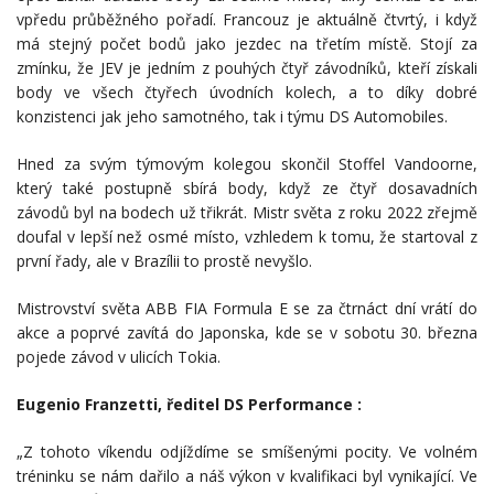
vpředu průběžného pořadí. Francouz je aktuálně čtvrtý, i když
má stejný počet bodů jako jezdec na třetím místě. Stojí za
zmínku, že JEV je jedním z pouhých čtyř závodníků, kteří získali
body ve všech čtyřech úvodních kolech, a to díky dobré
konzistenci jak jeho samotného, tak i týmu DS Automobiles.
Hned za svým týmovým kolegou skončil Stoffel Vandoorne,
který také postupně sbírá body, když ze čtyř dosavadních
závodů byl na bodech už třikrát. Mistr světa z roku 2022 zřejmě
doufal v lepší než osmé místo, vzhledem k tomu, že startoval z
první řady, ale v Brazílii to prostě nevyšlo.
Mistrovství světa ABB FIA Formula E se za čtrnáct dní vrátí do
akce a poprvé zavítá do Japonska, kde se v sobotu 30. března
pojede závod v ulicích Tokia.
Eugenio Franzetti, ředitel DS Performance :
„Z tohoto víkendu odjíždíme se smíšenými pocity. Ve volném
tréninku se nám dařilo a náš výkon v kvalifikaci byl vynikající. Ve