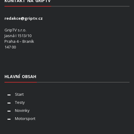
KONTAKT NA GRIPTV
redakce@griptv.cz
GripTV s.r.o.
Jasná I 1513/10
Praha 4 – Braník
147 00
HLAVNÍ OBSAH
Start
Testy
Novinky
Motorsport