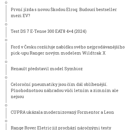
První jízda s novou Škodou Elroq: Budoucí bestseller
mezi EV?
Test DS 7 E-Tense 300 EAT8 4×4 (2024)
Ford v Česku rozšiřuje nabídku svého nejprodávanějšího
pick-upu Ranger novým modelem Wildtrak X
Renault představil model Symbioz
Celoroční pneumatiky jsou čím dál oblíbenější.
Plnohodnotnou náhradou vůči letním a zimním ale
nejsou
CUPRA ukázala modernizovaný Formentor a Leon
Range Rover Eletric již prochází náročnými testy