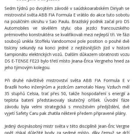
Sedm týdnů po dvojitém závodě v saúdskoarabském Diriyah se
mistrovství světa ABB FIA Formula E vrátilo do akce tuto sobotu
na pouličním okruhu v Sao Paulu. Brazilský podnik začal pro DS
Automobiles ve skvělém stylu: oba jezdci francouzského
prémiového konstruktéra se kvalifikovali mezi nejlepší tři. Ve fázi
soubojů unikla Stoffelu Vandoornovi pole position o pouhé dvě
tisíciny sekundy na konci jedné z nejtěsnějších jízd v historii
šampionátu elektrických vozů. Dalším důkazem obratnosti vozu
DS E-TENSE FE23 bylo třetí místo Jeana-Érica Vergneho hned za
jeho týmovým kolegou.
Při druhé návštěvě mistrovství světa ABB FIA Formula E v
Brazílii horko inženýrům a jezdcům zamotalo hlavy. Vzduch měl
35 stupňů Celsia, trať přes 50, takže hospodaření s energií a
teplota baterií představovaly skutečný oříšek. Úvodní fáze
závodu byla velmi strategická s množstvím předjíždění, dvě
vyjetí Safety Caru pak zhatila některé předem připravené plány.
Jediný dvojnásobný mistr světa v této disciplíně Jean-Éric Vergne
opět získal důležité body za sedmé místo, díky čemuž se drží