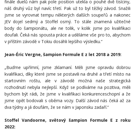
finále duelů nám pak pole position utekla o pouhé dvě tisíciny,
náš druhý vůz byl navíc třetí. Pak už to byl těžký závod. Snažili
jsme se vyrovnat tempu některých dalších soupeřů a nakonec
JEV dojel sedmý a Stoffel osmý. To stále znamená užitečné
body do šampionátu, ale ne tolik, v kolik jsme po kvalifikaci
doufali. Čeká nás spousta práce a uděláme vše pro to, abychom
v příštím závodě v Tokiu dosáhli lepšího výsledku.“
Jean-Éric Vergne, šampion Formule E z let 2018 a 2019:
„Buďme upřímní, jsme zklamaní. Měli jsme opravdu dobrou
kvalifikaci, díky které jsme se postavili na druhé a třetí místo na
startovním roštu, ale v závodě možná naše strategická
rozhodnutí nebyla nejlepší. Když se podíváme na pozitiva, měli
bychom být rádi, že jsme v kvalifikaci konkurenceschopní a že
jsme opět bodovali s oběma vozy. Další závod nás čeká až za
dva týdny a já doufám, že se nám v Japonsku zadaří.“
Stoffel Vandoorne, světový šampion Formule E z roku
2022: