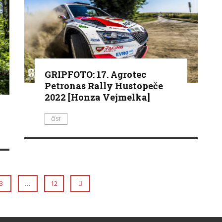
GRIPFOTO: 17. Agrotec
Petronas Rally Hustopeče
2022 [Honza Vejmelka]
ČÍST
3
…
12