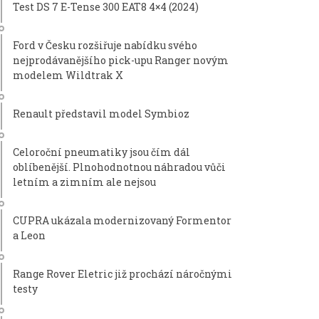
Test DS 7 E-Tense 300 EAT8 4×4 (2024)
Ford v Česku rozšiřuje nabídku svého
nejprodávanějšího pick-upu Ranger novým
modelem Wildtrak X
Renault představil model Symbioz
Celoroční pneumatiky jsou čím dál
oblíbenější. Plnohodnotnou náhradou vůči
letním a zimním ale nejsou
CUPRA ukázala modernizovaný Formentor
a Leon
Range Rover Eletric již prochází náročnými
testy