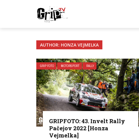
AUTHOR: HONZA VEJMELKA
GRIP FOTO
MOTORSPORT
RALLY
GRIPFOTO: 43. Invelt Rally
Pačejov 2022 [Honza
Vejmelka]