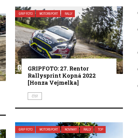
GRIP FOTO
MOTORSPORT
RALLY
GRIPFOTO: 27. Rentor
Rallysprint Kopná 2022
[Honza Vejmelka]
ČÍST
GRIP FOTO
MOTORSPORT
NOVINKY
RALLY
TOP