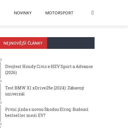
NOVINKY
MOTORSPORT
NEJNOVĚJŠÍ ČLÁNKY
Dvojtest Hondy Civic e:HEV Sport a Advance
(2026)
Test BMW X1 xDrive25e (2024): Zábavný
univerzál
První jízda s novou Škodou Elroq: Budoucí
bestseller mezi EV?