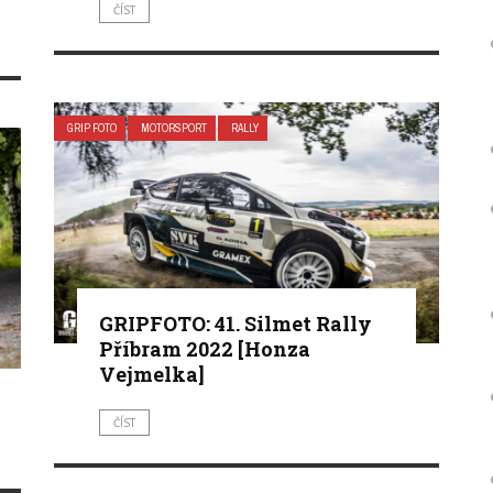
ČÍST
GRIP FOTO
MOTORSPORT
RALLY
GRIPFOTO: 41. Silmet Rally
Příbram 2022 [Honza
Vejmelka]
ČÍST