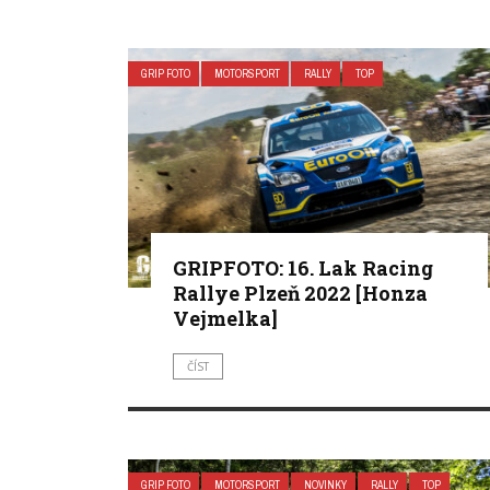
GRIP FOTO
MOTORSPORT
RALLY
TOP
GRIPFOTO: 16. Lak Racing
Rallye Plzeň 2022 [Honza
Vejmelka]
ČÍST
GRIP FOTO
MOTORSPORT
NOVINKY
RALLY
TOP